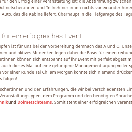
h für den Erfolg einer Veranstaltung ist: die Abstimmung zwischen
 Dolmetscher:innen und Teilnehmer:innen nichts voneinander hören
s Auto, das die Kabine liefert, überhaupt in die Tiefgarage des Ta
für ein erfolgreiches Event
nüpfen ist für uns bei der Vorbereitung demnach das A und O. Unse
en und aktives Mitdenken legen dabei die Basis für einen reibung
er:innen können sich entspannt auf ihr Event mit perfekt abgesti
 auch dieses Mal auf eine gelungene Managementtagung voller
ch vor einer Runde Tai Chi am Morgen konnte sich niemand drücke
 folgen!
scher:innen und den Erfahrungen, die wir bei verschiedensten Ein
Veranstaltungstypen, dem Programm und den benötigten Sprach
hnik
und
Dolmetschteams
. Somit steht einer erfolgreichen Veran